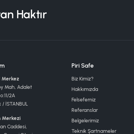
tan Haktır
şim
Piri Safe
 Merkez
Biz Kimiz?
öy Mah, Adalet
Hakkımızda
o:11/2A
Felsefemiz
k / İSTANBUL
Referanslar
m Merkezi
Belgelerimiz
an Caddesi,
Teknik Şartnameler