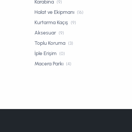
Karabina
(9)
Halat ve Ekipmanı
(16)
Kurtarma Kaçış
(9)
Aksesuar
(9)
Toplu Koruma
(3)
İple Erişim
(0)
Macera Parkı
(4)