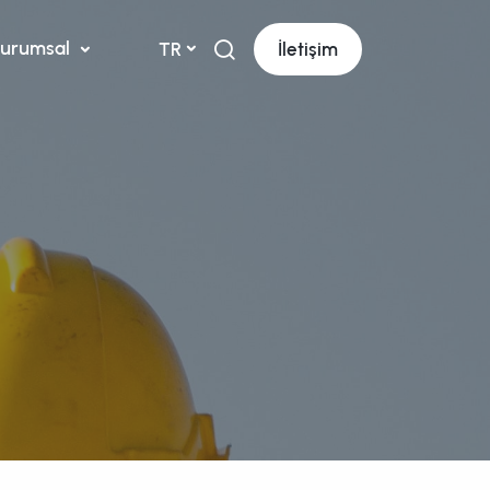
urumsal
TR
İletişim