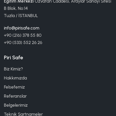
Eğitim Merkezi
Özvatan Caddesi, Araylar Sanayi Sitesi
B Blok, No:14
Tuzla / İSTANBUL
info@pirisafe.com
+90 (216) 378 55 80
+90 (533) 552 26 26
Piri Safe
Biz Kimiz?
Hakkımızda
Felsefemiz
Referanslar
Belgelerimiz
Teknik Şartnameler