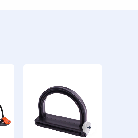
RGL4
LANYARD