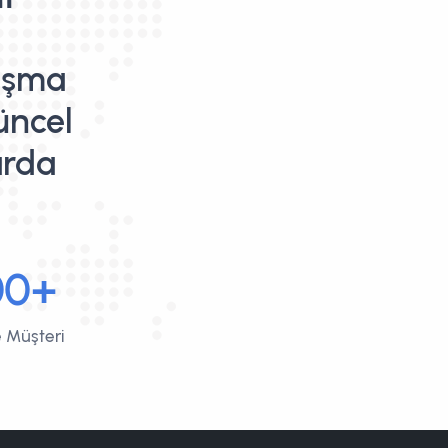
lışma
üncel
arda
00+
 Müşteri