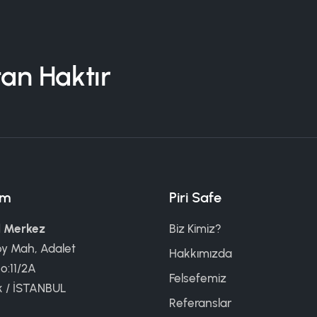
tan Haktır
şim
Piri Safe
 Merkez
Biz Kimiz?
öy Mah, Adalet
Hakkımızda
o:11/2A
Felsefemiz
k / İSTANBUL
Referanslar