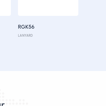
RGK56
LANYARD
ır