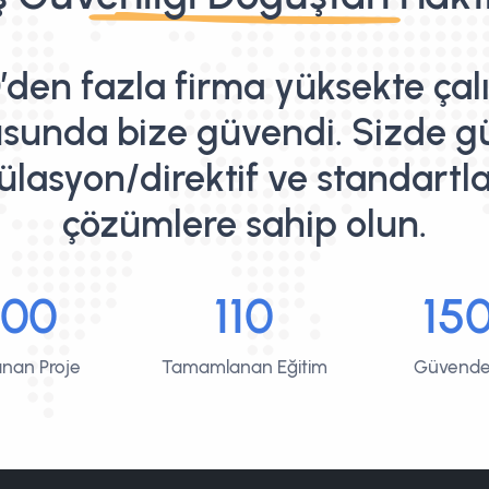
’den fazla firma yüksekte ça
sunda bize güvendi. Sizde g
ülasyon/direktif ve standartl
çözümlere sahip olun.
200
110
15
nan Proje
Tamamlanan Eğitim
Güvende