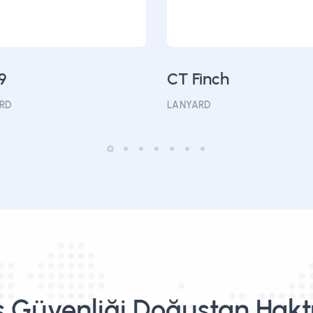
9
CT Finch
RD
LANYARD
ş Güvenliği Doğuştan Hakt