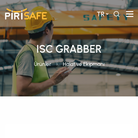
TR
ISC GRABBER
Ürünler
Halat ve Ekipmanı